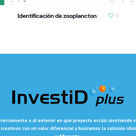
Identificación de zooplancton
1
ternamente o al exterior en qué proyecto estáis invirtiendo v
 creativos con un valor diferencial y buscamos la solución id