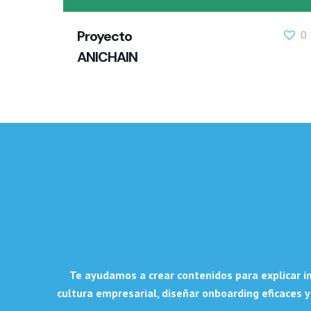
Proyecto
0
ANICHAIN
Te ayudamos a crear contenidos para explicar in
cultura empresarial, diseñar onboarding eficaces y